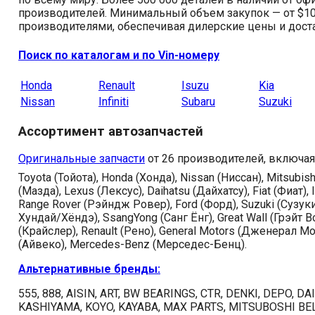
производителей. Минимальный объем закупок — от $10
производителями, обеспечивая дилерские цены и доста
Поиск по каталогам и по Vin-номеру
Honda
Renault
Isuzu
Kia
Nissan
Infiniti
Subaru
Suzuki
Ассортимент автозапчастей
Оригинальные запчасти
от 26 производителей, включая
Toyota (Тойота), Honda (Хонда), Nissan (Ниссан), Mitsubis
(Мазда), Lexus (Лексус), Daihatsu (Дайхатсу), Fiat (Фиат),
Range Rover (Рэйндж Ровер), Ford (Форд), Suzuki (Сузуки
Хундай/Хёндэ), SsangYong (Санг Ёнг), Great Wall (Грэйт В
(Крайслер), Renault (Рено), General Motors (Дженерал Мото
(Айвеко), Mercedes-Benz (Мерседес-Бенц).
Альтернативные бренды:
555, 888, AISIN, ART, BW BEARINGS, CTR, DENKI, DEPO, DAI
KASHIYAMA, KOYO, KAYABA, MAX PARTS, MITSUBOSHI BE