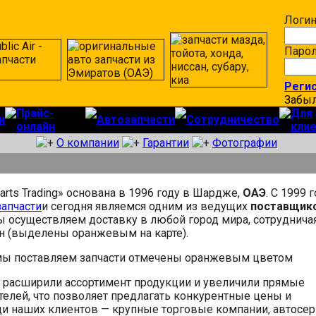
Логин
Паро
Реги
Забыл
Прайс-
Для
и
Автозапчасти
Сотрудничество
онлайн
кли
О компании
Гарантии
Фотографии
arts Trading» основана в 1996 году в Шардже,
ОАЭ
. С 1999 
запчасти
и сегодня являемся одним из ведущих
поставщик
ы осуществляем доставку в любой город мира, сотрудничая
н (выделены оранжевым на карте).
о расширили ассортимент продукции и увеличили прямые
телей, что позволяет предлагать конкурентные цены и
ди наших клиентов — крупные торговые компании, автосе