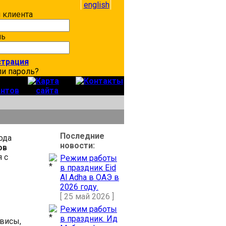
english
 клиента
ль
страция
и пароль?
Карта
Контакты
ентов
сайта
Последние
года
новости:
ов
 с
Режим работы
в праздник Eid
Al Adha в ОАЭ в
2026 году.
[ 25 май 2026 ]
Режим работы
в праздник. Ид
рвисы,