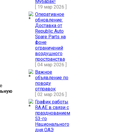
Мубарак!
[ 19 мар 2026 ]
Оперативное
обновление:
Доставка от
s
Republic Auto
Spare Parts на
фоне
ограничений
воздушного
пространства
r
[ 04 мар 2026 ]
Важное
объявление по
поводу
е
отправок
льную
[ 02 мар 2026 ]
График работы
RA.AE в связи с
празднованием
53-го
Национального
дня ОАЭ